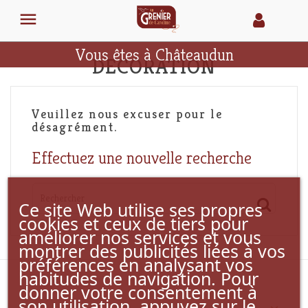

Vous êtes à Châteaudun
DECORATION
Veuillez nous excuser pour le
désagrément.
Effectuez une nouvelle recherche
Ce site Web utilise ses propres
cookies et ceux de tiers pour
améliorer nos services et vous
montrer des publicités liées à vos
préférences en analysant vos
habitudes de navigation. Pour
donner votre consentement à
son utilisation, appuyez sur le