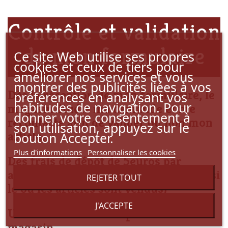
Contrôle et validation
de mon formulaire
Ce site Web utilise ses propres
cookies et ceux de tiers pour
améliorer nos services et vous
montrer des publicités liées à vos
Dès la réception de mon formulaire, le
préférences en analysant vos
habitudes de navigation. Pour
magasin étudie ma demande et me
donner votre consentement à
recontacte afin de valider ou non mon
son utilisation, appuyez sur le
article.
bouton Accepter.
Plus d'informations
Personnaliser les cookies
Des frais de dépôt de 5euros par
articles seront à prévoir (remboursés si
REJETER TOUT
le ou les articles sont vendus)
J'ACCEPTE
Un rendez-vous de dépôt sera fixé au
magasin.