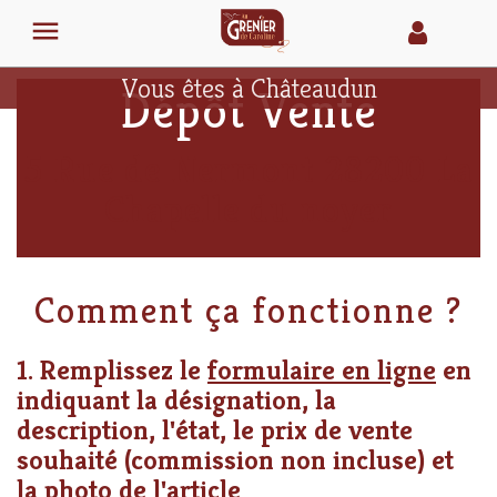

Vous êtes à Châteaudun
Dépôt Vente
5 Rue de Nermont 28200 La
Chapelle du noyer
Comment ça fonctionne ?
1. Remplissez le
formulaire en ligne
en
indiquant la désignation, la
description, l'état, le prix de vente
souhaité (commission non incluse) et
la photo de l'article