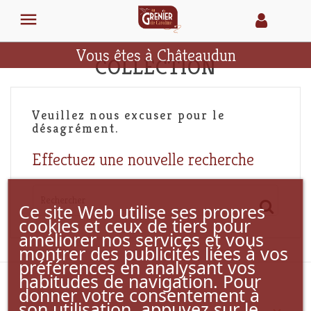

Vous êtes à Châteaudun
COLLECTION
Veuillez nous excuser pour le
désagrément.
Effectuez une nouvelle recherche
Ce site Web utilise ses propres
cookies et ceux de tiers pour
améliorer nos services et vous
montrer des publicités liées à vos
préférences en analysant vos
habitudes de navigation. Pour
donner votre consentement à
son utilisation, appuyez sur le