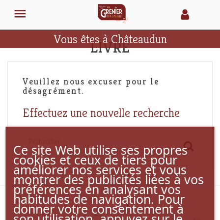

Vous êtes à Châteaudun
LIVRE
Veuillez nous excuser pour le
désagrément.
Effectuez une nouvelle recherche
Ce site Web utilise ses propres
cookies et ceux de tiers pour
améliorer nos services et vous
montrer des publicités liées à vos
préférences en analysant vos
habitudes de navigation. Pour
donner votre consentement à
son utilisation, appuyez sur le