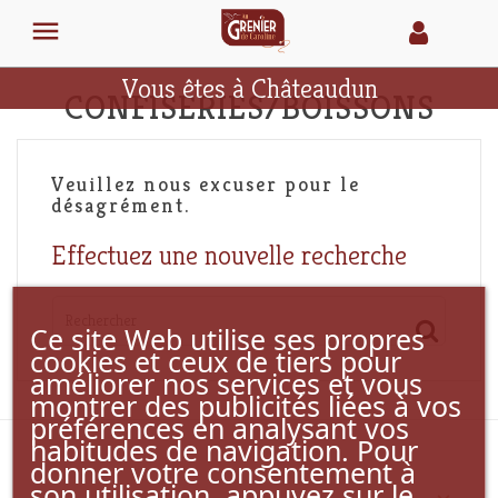

Vous êtes à Châteaudun
CONFISERIES/BOISSONS
Veuillez nous excuser pour le
désagrément.
Effectuez une nouvelle recherche
Ce site Web utilise ses propres
cookies et ceux de tiers pour
améliorer nos services et vous
montrer des publicités liées à vos
préférences en analysant vos
habitudes de navigation. Pour
donner votre consentement à
son utilisation, appuyez sur le