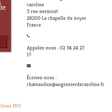
s
caroline
de
5 rue nermont
28200 La chapelle du noyer
France
ction
Appelez-nous :
02 34 24 27
17
Écrivez-nous :
chateaudun@augrenierdecaroline.fr
utions PDV