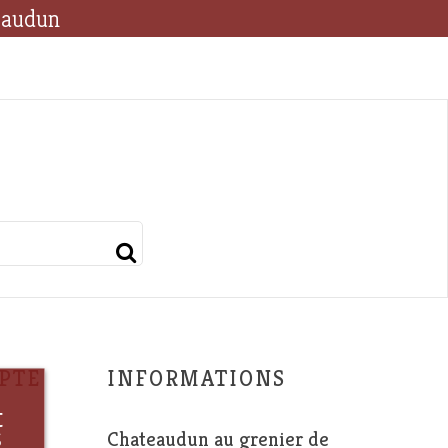
eaudun
PTE
INFORMATIONS
t
s
Chateaudun au grenier de