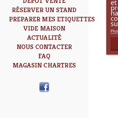
DÉPÔT VENTE
et
pr
RÉSERVER UN STAND
na
co
PREPARER MES ETIQUETTES
su
VIDE MAISON
Plus
ACTUALITÉ
NOUS CONTACTER
FAQ
MAGASIN CHARTRES
Facebook