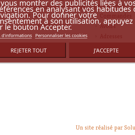
 vous montrer des publicités liées à vo
personnelles
Conditions générales
éférences en analysant vos habitudes 
vigation. Pour donner votre
de vente
Commandes
nsentement à son utilisation, appuyez
r le bouton Accepter.
Contactez-nous
Avoirs
 d'informations
Personnaliser les cookies
Adresses
Bons de rédu
REJETER TOUT
J'ACCEPTE
Un site réalisé par Sol