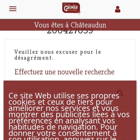

Vous êtes à Châteaudun
200427059
Veuillez nous excuser pour le
désagrément.
Effectuez une nouvelle recherche
Ce site Web utilise ses propres
cookies et ceux de tiers pour
améliorer nos services et vous
montrer des publicités liées à vos
préférences en analysant vos
habitudes de navigation. Pour
donner votre consentement à
son utilisation, appuyez sur le