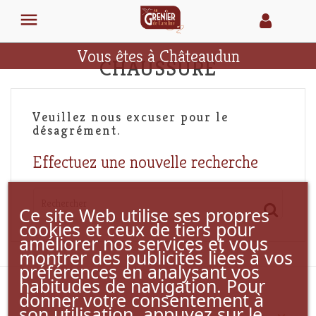

Vous êtes à Châteaudun
CHAUSSURE
Veuillez nous excuser pour le
désagrément.
Effectuez une nouvelle recherche
Ce site Web utilise ses propres
cookies et ceux de tiers pour
améliorer nos services et vous
montrer des publicités liées à vos
préférences en analysant vos
habitudes de navigation. Pour
donner votre consentement à
son utilisation, appuyez sur le