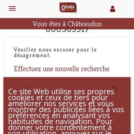

Vous êtes à Châteaudun
000369917
Veuillez nous excuser pour le
désagrément.
Effectuez une nouvelle recherche
Ce site Web utilise ses propres
cookies et ceux de tiers pour
améliorer nos services et vous
montrer des publicités liées à vos
préférences en analysant vos
habitudes de navigation. Pour
donner votre consentement à
son utilisation, appuyez sur le